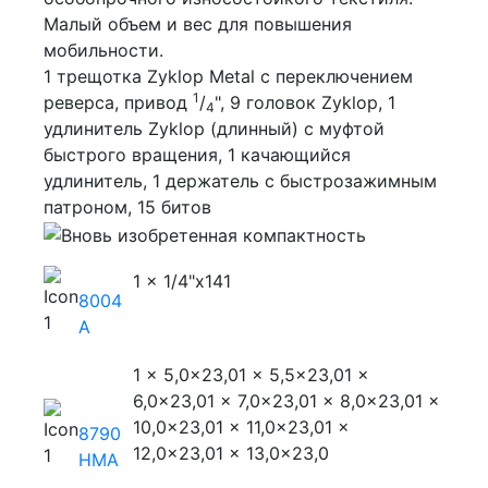
Малый объем и вес для повышения
мобильности.
1 трещотка Zyklop Metal с переключением
1
реверса, привод
/
", 9 головок Zyklop, 1
4
удлинитель Zyklop (длинный) с муфтой
быстрого вращения, 1 качающийся
удлинитель, 1 держатель с быстрозажимным
патроном, 15 битов
1 x 1/4"x141
8004
A
1 x 5,0x23,0
1 x 5,5x23,0
1 x
6,0x23,0
1 x 7,0x23,0
1 x 8,0x23,0
1 x
10,0x23,0
1 x 11,0x23,0
1 x
8790
12,0x23,0
1 x 13,0x23,0
HMA