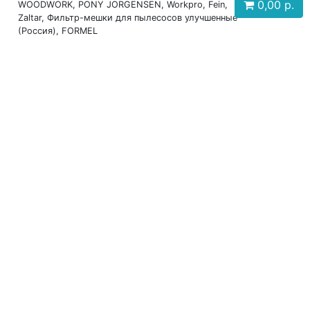
0,00
р.
WOODWORK, PONY JORGENSEN, Workpro, Fein,
Zaltar, Фильтр-мешки для пылесосов улучшенные
(Россия), FORMEL
Телефоны: +7 (931) 630-60-88, +7 (911) 917-27-12,
+7 (911) 199-12-07